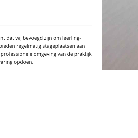
u
n
d
e
s
u
ent dat wij bevoegd zijn om leerling-
b
j bieden regelmatig stageplaatsen aan
m
 professionele omgeving van de praktijk
e
n
varing opdoen.
u