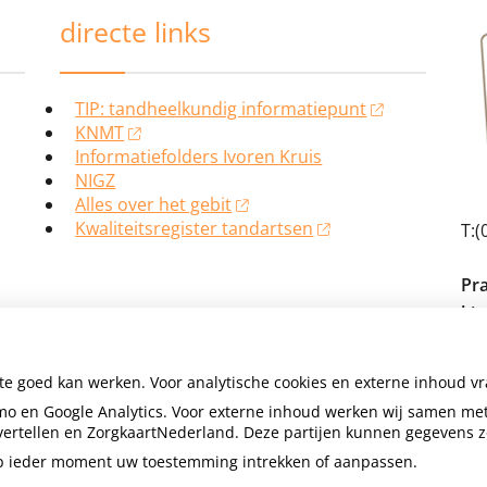
directe links
TIP: tandheelkundig informatiepunt
KNMT
Informatiefolders Ivoren Kruis
NIGZ
Alles over het gebit
Kwaliteitsregister tandartsen
T:(
Pr
ki
La
ite goed kan werken. Voor analytische cookies en externe inhoud v
24
o en Google Analytics. Voor externe inhoud werken wij samen met
Em
envertellen en ZorgkaartNederland. Deze partijen kunnen gegevens 
 op ieder moment uw toestemming intrekken of aanpassen.