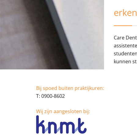
erken
Care Denta
assistente
studenten
kunnen st
Bij spoed buiten praktijkuren:
T: 0900-8602
Wij zijn aangesloten bij: