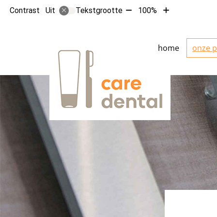
Tekst
Tekst
Contrast
Tekstgrootte
100%
Uit
verkleinen
vergroten
met
met
hoofdmenu
10%
10%
home
onze p