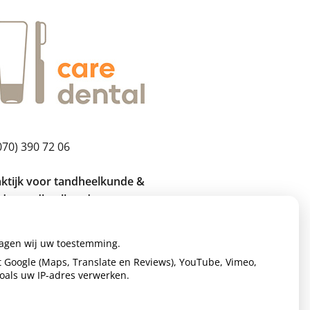
070) 390 72 06
aktijk voor tandheelkunde &
ndertandheelkunde
an van Waalhaven 484
ragen wij uw toestemming.
97GR Den Haag
 Google (Maps, Translate en Reviews), YouTube, Vimeo,
ail:
info@caredental.nl
zoals uw IP-adres verwerken.