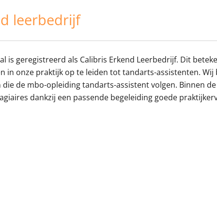
m
b
b
e
m
m
d leerbedrijf
n
e
e
u
n
n
u
u
l is geregistreerd als Calibris Erkend Leerbedrijf. Dit betek
n in onze praktijk op te leiden tot tandarts-assistenten. Wi
 die de mbo-opleiding tandarts-assistent volgen. Binnen de
agiaires dankzij een passende begeleiding goede praktijker