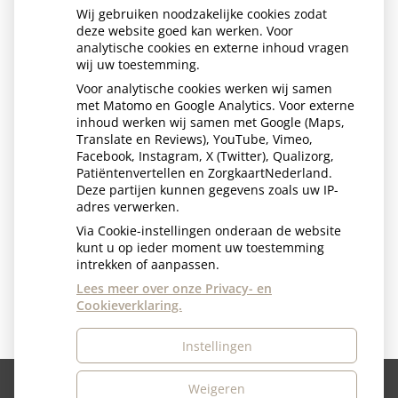
Wij gebruiken noodzakelijke cookies zodat
deze website goed kan werken. Voor
analytische cookies en externe inhoud vragen
wij uw toestemming.
Voor analytische cookies werken wij samen
met Matomo en Google Analytics. Voor externe
T:(070) 390 72 06
inhoud werken wij samen met Google (Maps,
Translate en Reviews), YouTube, Vimeo,
Facebook, Instagram, X (Twitter), Qualizorg,
Praktijk voor tandheelkunde & kindertandheelkunde
Patiëntenvertellen en ZorgkaartNederland.
Deze partijen kunnen gegevens zoals uw IP-
adres verwerken.
Laan van Waalhaven 484
Via Cookie-instellingen onderaan de website
2497GR Den Haag
kunt u op ieder moment uw toestemming
Email:
info@caredental.nl
intrekken of aanpassen.
Lees meer over onze Privacy- en
Cookieverklaring.
Instellingen
Weigeren